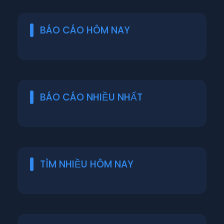
BÁO CÁO HÔM NAY
BÁO CÁO NHIỀU NHẤT
TÌM NHIỀU HÔM NAY