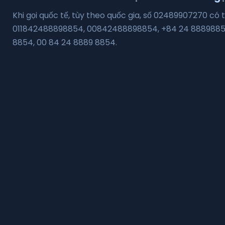
Khi gọi quốc tế, tùy theo quốc gia, số 02489907270 c
011842488898854, 00842488898854, +84 24 88898854,
8854, 00 84 24 8889 8854.