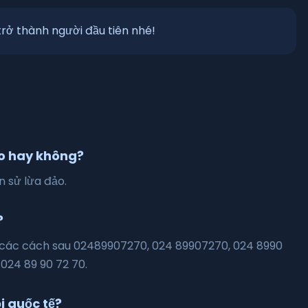
rở thành người đầu tiên nhé!
ảo hay không?
n sử lừa đảo.
?
o các cách sau 02489907270, 024 89907270, 024 8990
 024 89 90 72 70.
i quốc tế?