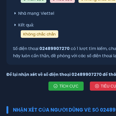
Nhà mạng:
Viettel
Kết quả:
Không chắc chắn
Số điện thoại
02489907270
có 1 lượt tìm kiếm, ch
hãy luôn cẩn thận, đề phòng với các số điện thoại lạ 
Để lại nhận xét về số điện thoại
02489907270
để thô
TÍCH CỰC
TIÊU C
NHẬN XÉT CỦA NGƯỜI DÙNG VỀ SỐ 02489