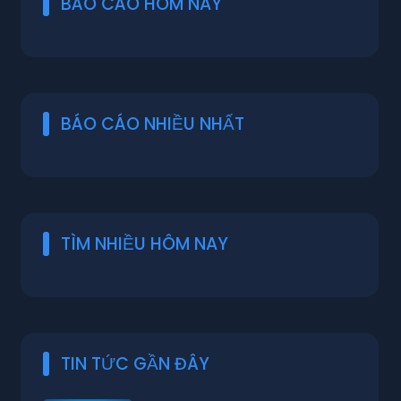
BÁO CÁO HÔM NAY
BÁO CÁO NHIỀU NHẤT
TÌM NHIỀU HÔM NAY
TIN TỨC GẦN ĐÂY