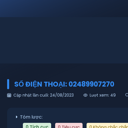
SỐ ĐIỆN THOẠI: 02489907270
Cập nhật lần cuối: 24/08/2023
Lượt xem: 49
Tóm lược:
0 Tích cực
0 Tiêu cực
0 Không chắc chắ