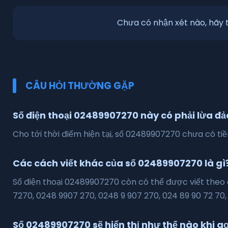
Chưa có nhận xét nào, hãy t
CÂU HỎI THƯỜNG GẶP
Số điện thoại 02489907270 này có phải lừa đ
Cho tới thời điểm hiện tại, số 02489907270 chưa có tiề
Các cách viết khác của số 02489907270 là gì
Số điện thoại 02489907270 còn có thể được viết the
7270, 0248 9907 270, 0248 9 907 270, 024 89 90 72 70,
Số 02489907270 sẽ hiển thị như thế nào khi gọ